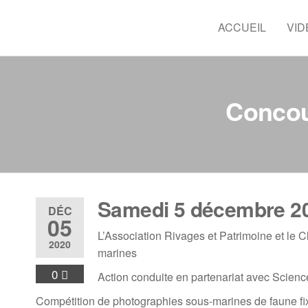
Skip
to
ACCUEIL
VID
CSSR
Plonger
the
dans l'Est,
content
une
expérience
à vivre
Concou
Samedi 5 décembre 2
DÉC
05
L’Association Rivages et Patrimoine et le
2020
marines
0
Action conduite en partenariat avec Scie
Compétition de photographies sous-marines de faune fi