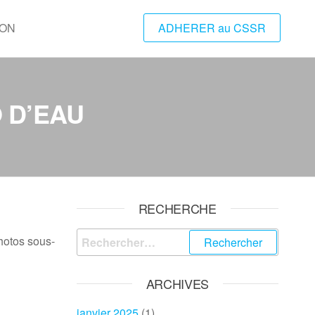
ION
ADHERER au CSSR
O D’EAU
RECHERCHE
Rechercher :
hotos sous-
ARCHIVES
janvier 2025
(1)