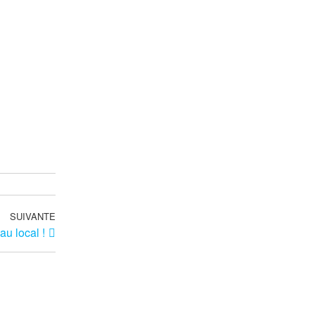
SUIVANTE
Article
u local !
suivant