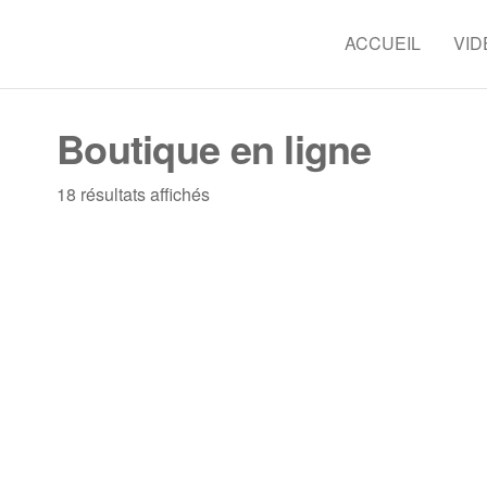
Skip
to
ACCUEIL
VID
CSSR
Plonger
the
dans l'Est,
content
une
Boutique en ligne
expérience
à vivre
18 résultats affichés