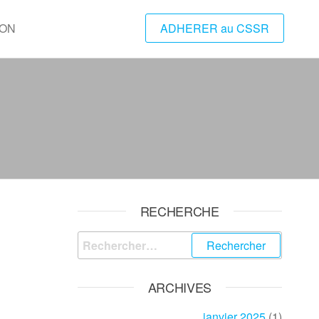
ION
ADHERER au CSSR
RECHERCHE
Rechercher :
ARCHIVES
janvier 2025
(1)