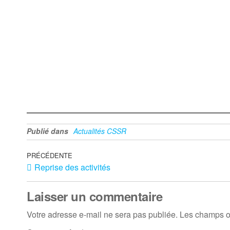
Publié dans
Actualités CSSR
Navigation
Article
PRÉCÉDENTE
Reprise des activités
précédent
de
l’article
Laisser un commentaire
Votre adresse e-mail ne sera pas publiée.
Les champs ob