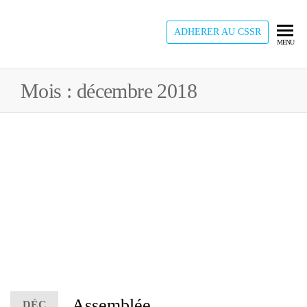
Skip
to
ADHERER AU CSSR
CSSR
Plonger
MENU
the
dans l'Est,
content
une
Mois :
décembre 2018
expérience
à vivre
Assemblée
DÉC