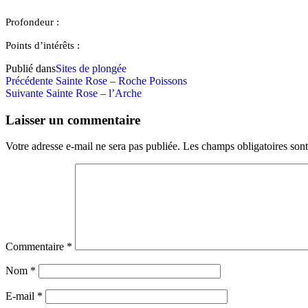
Profondeur :
Points d’intérêts :
Publié dans
Sites de plongée
Navigation
Article
Précédente
Sainte Rose – Roche Poissons
précédent
Article
Suivante
Sainte Rose – l’Arche
de
suivant
l’article
Laisser un commentaire
Votre adresse e-mail ne sera pas publiée.
Les champs obligatoires son
Commentaire
*
Nom
*
E-mail
*