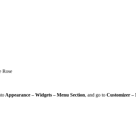
te Rose
nto
Appearance – Widgets – Menu Section
, and go to
Customizer –