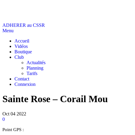
ADHERER au CSSR
CSSR
Plonger dans l'Est, une expérience à vivre
Menu
Accueil
Vidéos
Boutique
Club
Actualités
Planning
Tarifs
Contact
Connexion
Sainte Rose – Corail Mou
Oct
04
2022
0
Point GPS :