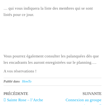
… qui vous indiquera la liste des membres qui se sont
listés pour ce jour.
Vous pourrez également consulter les palanquées dès que
les encadrants les auront enregistrées sur le planning….
A vos réservations !
Publié dans
HowTo
Navigation
Article
Ar
PRÉCÉDENTE
SUIVANTE
précédent
su
Sainte Rose – l’Arche
Connexion au groupe
de