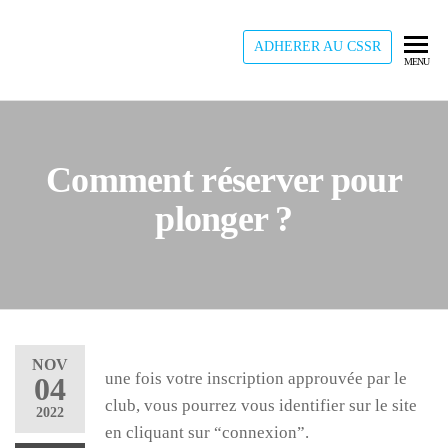
Skip
to
ADHERER AU CSSR
CSSR
Plonger
MENU
the
dans l'Est,
content
une
expérience
à vivre
Comment réserver pour
plonger ?
NOV
une fois votre inscription approuvée par le
04
club, vous pourrez vous identifier sur le site
2022
en cliquant sur “connexion”.