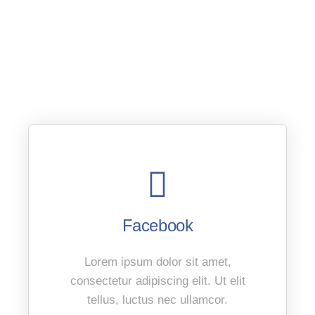
If you want to learn more about us, you’re in
the right place. Read to learn how we
managed to grow our business so fast.
Facebook
Lorem ipsum dolor sit amet,
consectetur adipiscing elit. Ut elit
tellus, luctus nec ullamcor.